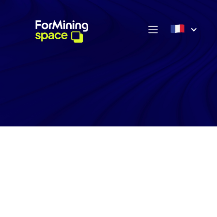
Contrat For Mining
Limited — Conditions
Générales de Vente
du service «