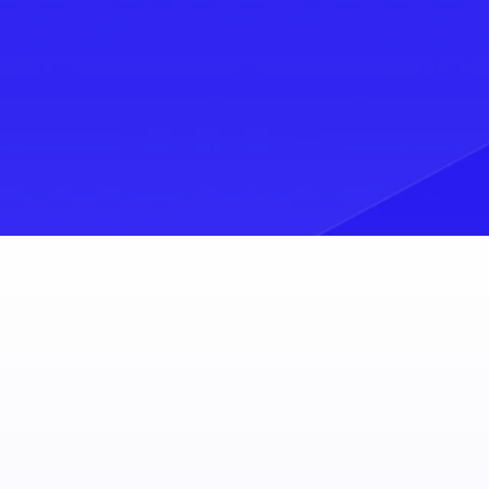
ons ?
nous !