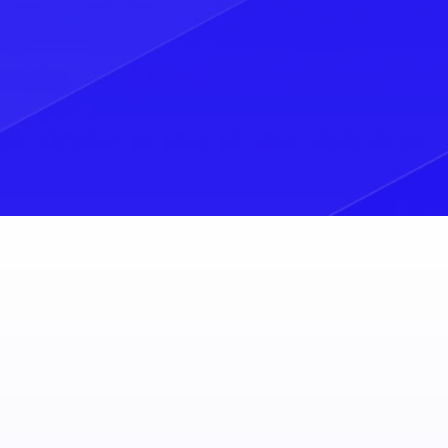
répondrons
sous 48h.