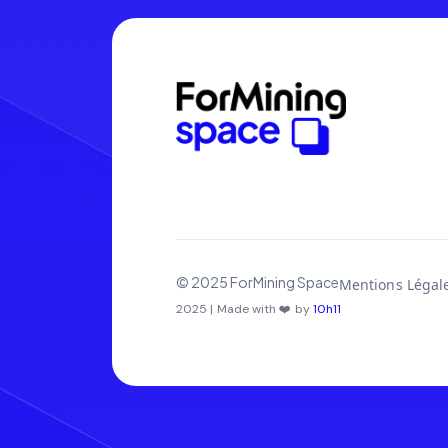
© 2025 ForMining Space
Mentions Légal
2025 | Made with ❤️ by
10h11