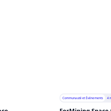
Communauté et Événements
4 
ace
ForMining Space x