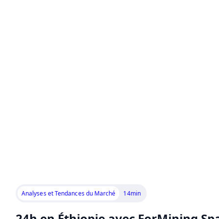
Analyses et Tendances du Marché
14min
24h en Éthiopie avec ForMining Sp