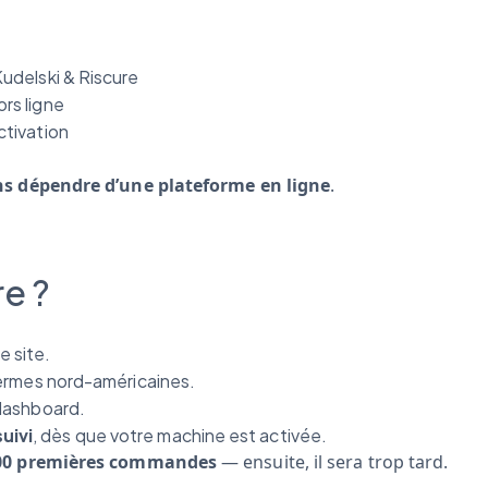
Kudelski & Riscure
rs ligne
ctivation
ns dépendre d’une plateforme en ligne
.
re ?
e site.
fermes nord-américaines.
 dashboard.
uivi
, dès que votre machine est activée.
100 premières commandes
— ensuite, il sera trop tard.