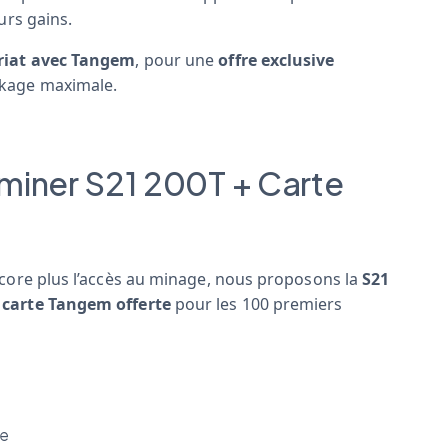
urs gains.
riat avec Tangem
, pour une
offre exclusive
ckage maximale.
tminer S21 200T + Carte
core plus l’accès au minage, nous proposons la
S21
e
carte Tangem offerte
pour les 100 premiers
ce