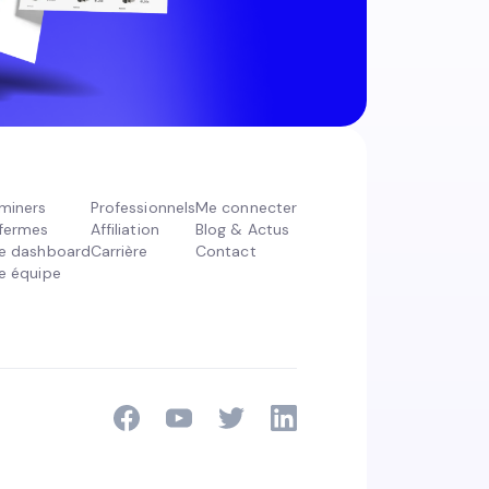
miners
Professionnels
Me connecter
fermes
Affiliation
Blog & Actus
e dashboard
Carrière
Contact
e équipe