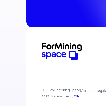
© 2025 ForMining Space
Mentions Légal
2025 | Made with ❤️ by
10h11