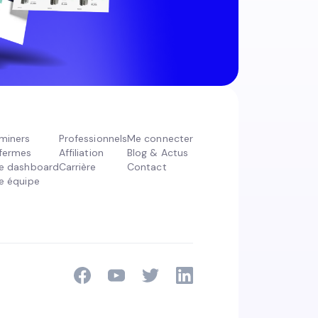
miners
Professionnels
Me connecter
fermes
Affiliation
Blog & Actus
e dashboard
Carrière
Contact
e équipe