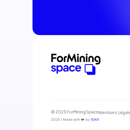
© 2025 ForMining Space
Mentions Légal
2025 | Made with ❤️ by
10h11