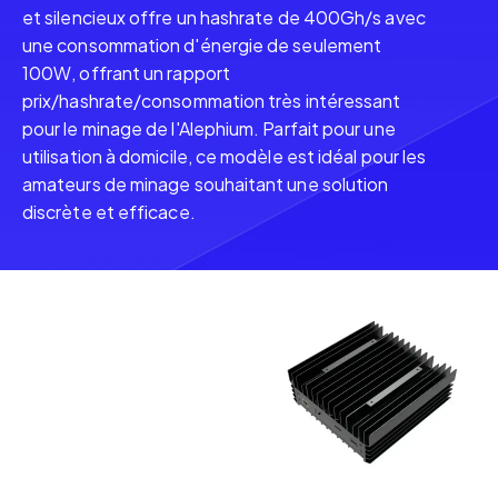
et silencieux offre un hashrate de 400Gh/s avec
une consommation d'énergie de seulement
100W, offrant un rapport
prix/hashrate/consommation très intéressant
pour le minage de l'Alephium. Parfait pour une
utilisation à domicile, ce modèle est idéal pour les
amateurs de minage souhaitant une solution
discrète et efficace.