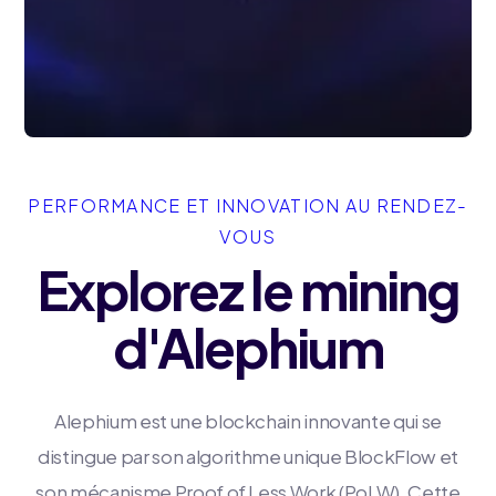
PERFORMANCE ET INNOVATION AU RENDEZ-
VOUS
Explorez le mining
d'Alephium
Alephium est une blockchain innovante qui se
distingue par son algorithme unique BlockFlow et
son mécanisme Proof of Less Work (PoLW). Cette