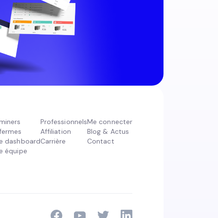
miners
Professionnels
Me connecter
fermes
Affiliation
Blog & Actus
e dashboard
Carrière
Contact
e équipe