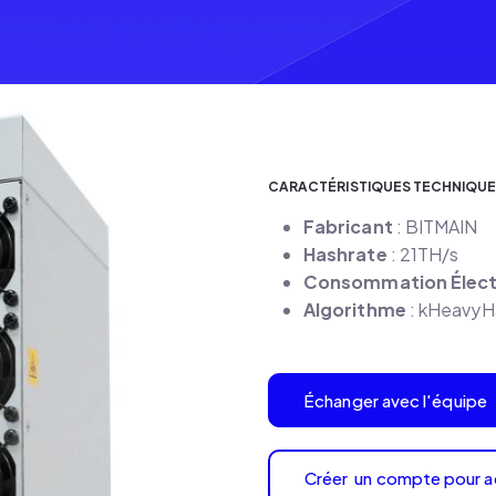
CARACTÉRISTIQUES TECHNIQU
Fabricant
: BITMAIN
Hashrate
: 21TH/s
Consommation Élect
Algorithme
: kHeavyH
Échanger avec l'équipe
Créer un compte pour a