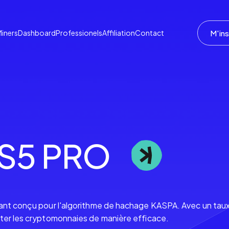
M'ins
iners
Dashboard
Professionels
Affiliation
Contact
KS5 PRO
sant conçu pour l'algorithme de hachage KASPA. Avec un ta
iter les cryptomonnaies de manière efficace.